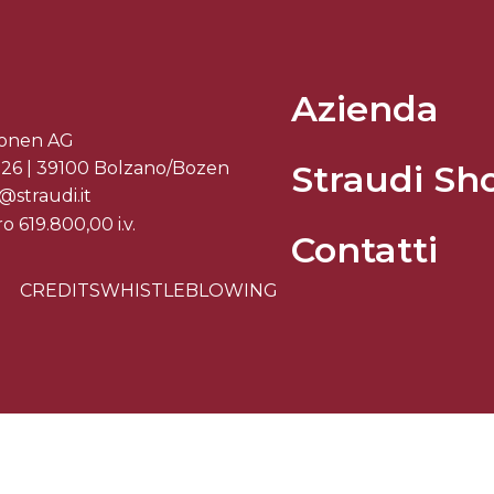
Azienda
sonen AG
Straudi Sh
r 26 | 39100 Bolzano/Bozen
@straudi.it
 619.800,00 i.v.
Contatti
CREDITS
WHISTLEBLOWING