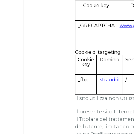
Cookie key
D
_GRECAPTCHA
www.
Cookie di targeting
Cookie
Dominio
Sen
key
_fbp
.
straudi.it
/
Il sito utilizza non utili
Il presente sito Interne
il Titolare del trattam
dell’utente, limitando 