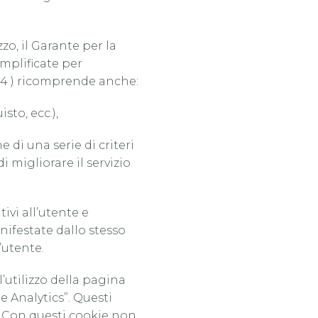
zo, il Garante per la
emplificate per
014 ) ricomprende anche:
sto, ecc.),
 di una serie di criteri
i migliorare il servizio
tivi all’utente e
anifestate dallo stesso
’utente.
l’utilizzo della pagina
e Analytics”. Questi
. Con questi cookie non