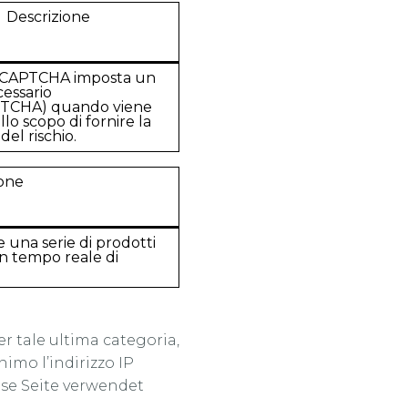
Descrizione
eCAPTCHA imposta un
essario
TCHA) quando viene
llo scopo di fornire la
 del rischio.
ione
e una serie di prodotti
in tempo reale di
er tale ultima categoria,
imo l’indirizzo IP
iese Seite verwendet