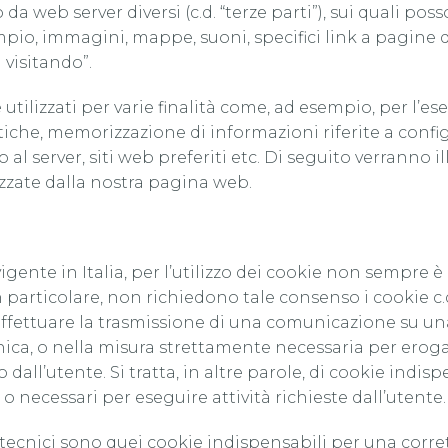
 da web server diversi (c.d. “terze parti”), sui quali pos
pio, immagini, mappe, suoni, specifici link a pagine d
a visitando”.
utilizzati per varie finalità come, ad esempio, per l’es
iche, memorizzazione di informazioni riferite a config
 server, siti web preferiti etc. Di seguito verranno ill
izzate dalla nostra pagina web.
igente in Italia, per l’utilizzo dei cookie non sempre 
 particolare, non richiedono tale consenso i cookie c.d.
di effettuare la trasmissione di una comunicazione su un
ca, o nella misura strettamente necessaria per eroga
dall’utente. Si tratta, in altre parole, di cookie indispe
 necessari per eseguire attività richieste dall’utente.
e tecnici sono quei cookie indispensabili per una corre