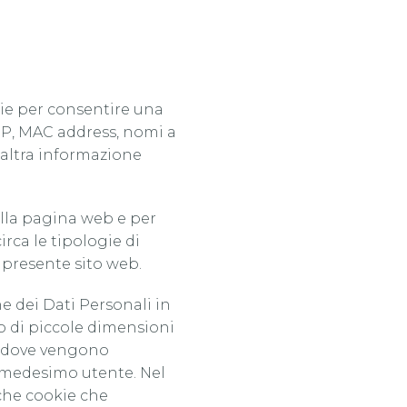
rie per consentire una
 IP, MAC address, nomi a
 altra informazione
della pagina web e per
irca le tipologie di
la presente sito web.
e dei Dati Personali in
to di piccole dimensioni
), dove vengono
el medesimo utente. Nel
nche cookie che