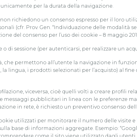
 unicamente per la durata della navigazione.
e non richiedono un consenso espresso per il loro utiliz
onali (cfr. Prov. Gen. “Individuazione delle modalità s
sizione del consenso per l’uso dei cookie – 8 maggio 2
 o di sessione (per autenticarsi, per realizzare un acqui
tà, che permettono all’utente la navigazione in funzione
la lingua, i prodotti selezionati per l’acquisto) al fine d
filazione, viceversa, cioè quelli volti a creare profili rela
viare messaggi pubblicitari in linea con le preferenze m
zione in rete, è richiesto un preventivo consenso dell
ookie utilizzati per monitorare il numero delle visite e 
, sulla base di informazioni aggregate. Esempio: “Googl
mprendere come il sito viene utilizzato dagli utenti