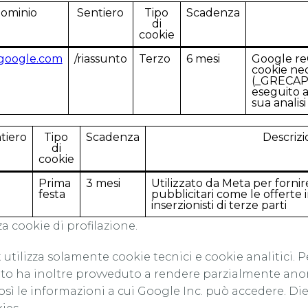
ominio
Sentiero
Tipo
Scadenza
di
cookie
google.com
/riassunto
Terzo
6 mesi
Google r
cookie nec
(_GRECAP
eseguito a
sua analisi
tiero
Tipo
Scadenza
Descriz
di
cookie
Prima
3 mesi
Utilizzato da Meta per fornir
festa
pubblicitari come le offerte 
inserzionisti di terze parti
zza cookie di profilazione.
t utilizza solamente cookie tecnici e cookie analitici. P
ento ha inoltre provveduto a rendere parzialmente anon
così le informazioni a cui Google Inc. può accedere. D