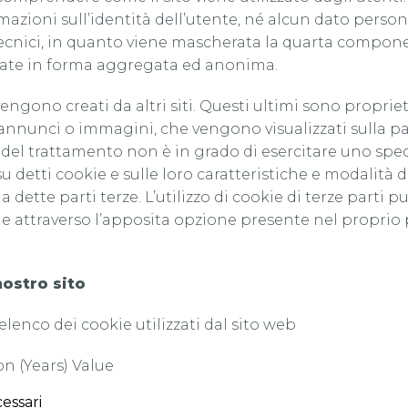
azioni sull’identità dell’utente, né alcun dato persona
tecnici, in quanto viene mascherata la quarta componen
tate in forma aggregata ed anonima.
engono creati da altri siti. Questi ultimi sono propriet
nnunci o immagini, che vengono visualizzati sulla pag
e del trattamento non è in grado di esercitare uno spec
u detti cookie e sulle loro caratteristiche e modalità
a dette parti terze. L’utilizzo di cookie di terze part
he attraverso l’apposita opzione presente nel propri
 nostro sito
elenco dei cookie utilizzati dal sito web
 (Years) Value
essari