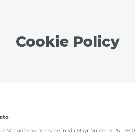
Cookie Policy
ento
o è Straudi SpA con sede in Via Mayr Nusser n. 26 – 391