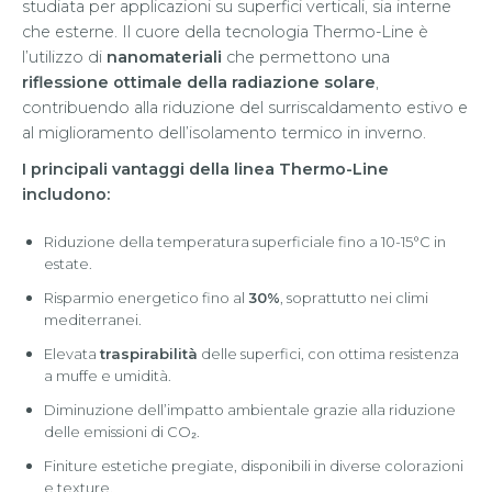
studiata per applicazioni su superfici verticali, sia interne
che esterne. Il cuore della tecnologia Thermo-Line è
l’utilizzo di
nanomateriali
che permettono una
riflessione ottimale della radiazione solare
,
contribuendo alla riduzione del surriscaldamento estivo e
al miglioramento dell’isolamento termico in inverno.
I principali vantaggi della linea Thermo-Line
includono:
Riduzione della temperatura superficiale fino a 10-15°C in
estate.
Risparmio energetico fino al
30%
, soprattutto nei climi
mediterranei.
Elevata
traspirabilità
delle superfici, con ottima resistenza
a muffe e umidità.
Diminuzione dell’impatto ambientale grazie alla riduzione
delle emissioni di CO₂.
Finiture estetiche pregiate, disponibili in diverse colorazioni
e texture.