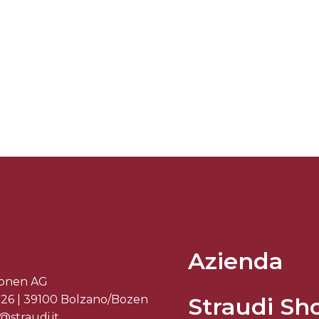
Azienda
sonen AG
Straudi Sh
r 26 | 39100 Bolzano/Bozen
@straudi.it