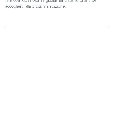
Rinnovando i nostri ringraziamenti siamo pronti per
accogliervi alla prossima edizione.