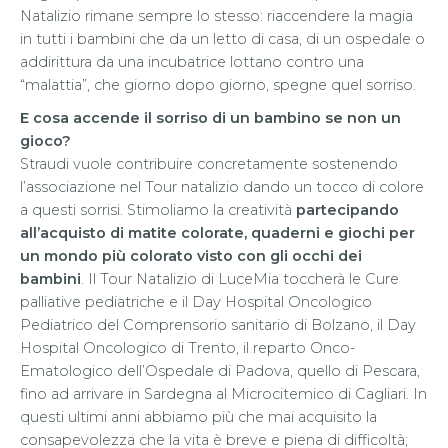
Natalizio rimane sempre lo stesso: riaccendere la magia
in tutti i bambini che da un letto di casa, di un ospedale o
addirittura da una incubatrice lottano contro una
“malattia”, che giorno dopo giorno, spegne quel sorriso.
E cosa accende il sorriso di un bambino se non un
gioco?
Straudi vuole contribuire concretamente sostenendo
l’associazione nel Tour natalizio dando un tocco di colore
a questi sorrisi. Stimoliamo la creatività
partecipando
all’acquisto di matite colorate, quaderni e giochi per
un mondo più colorato visto con gli occhi dei
bambini
. Il Tour Natalizio di LuceMia toccherà le Cure
palliative pediatriche e il Day Hospital Oncologico
Pediatrico del Comprensorio sanitario di Bolzano, il Day
Hospital Oncologico di Trento, il reparto Onco-
Ematologico dell’Ospedale di Padova, quello di Pescara,
fino ad arrivare in Sardegna al Microcitemico di Cagliari. In
questi ultimi anni abbiamo più che mai acquisito la
consapevolezza che la vita è breve e piena di difficoltà;