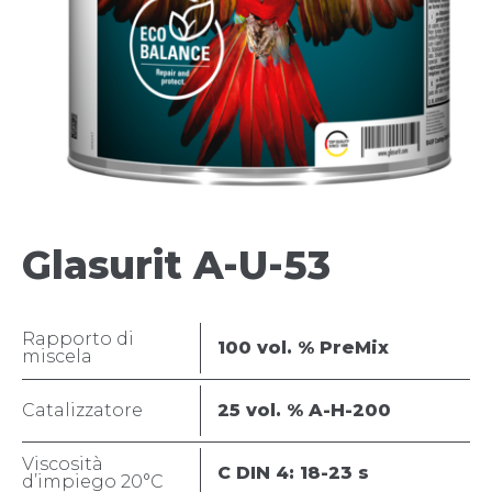
Glasurit A-U-53
Rapporto di
100 vol. % PreMix
miscela
Catalizzatore
25 vol. % A-H-200
Viscosità
C DIN 4: 18-23 s
d’impiego 20°C