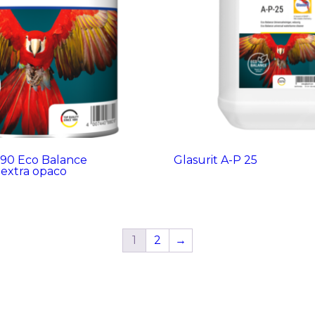
-90 Eco Balance
Glasurit A-P 25
 extra opaco
1
2
→