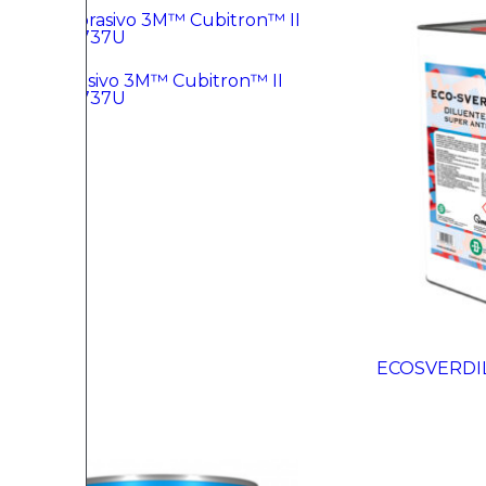
Disco abrasivo 3M™ Cubitron™ II
Hookit™ 737U
ECOSVERDI